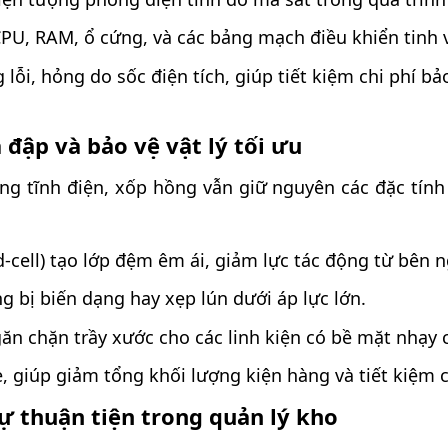
PU, RAM, ổ cứng, và các bảng mạch điều khiển tinh v
g lỗi, hỏng do sốc điện tích, giúp tiết kiệm chi phí 
đập và bảo vệ vật lý tối ưu
ng tĩnh điện, xốp hồng vẫn giữ nguyên các đặc tính 
d-cell) tạo lớp đệm êm ái, giảm lực tác động từ bên n
g bị biến dạng hay xẹp lún dưới áp lực lớn.
n chặn trầy xước cho các linh kiện có bề mặt nhạy 
, giúp giảm tổng khối lượng kiện hàng và tiết kiệm c
ự thuận tiện trong quản lý kho