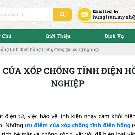
Email liên hệ
hungtran.mynh
g Chủ
Giới Thiệu
Dịch Vụ
ống tĩnh điện hồng trong đóng gói công nghiệp
 CỦA XỐP CHỐNG TĨNH ĐIỆN H
NGHIỆP
ất điện tử, việc bảo vệ linh kiện nhạy cảm khỏi hiệ
còn. Những
ưu điểm của xốp chống tĩnh điện hồng
(
n tích bề mặt và chống sốc tuyệt vời đã biến loại vậ