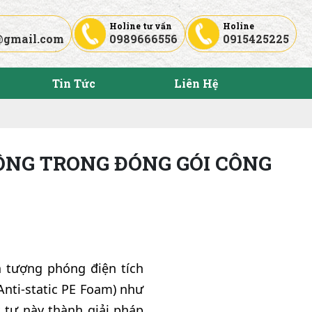
Holine tư vấn
Holine
@gmail.com
0989666556
0915425225
Tin Tức
Liên Hệ
ỒNG TRONG ĐÓNG GÓI CÔNG
n tượng phóng điện tích
Anti-static PE Foam) như
t tư này thành giải pháp