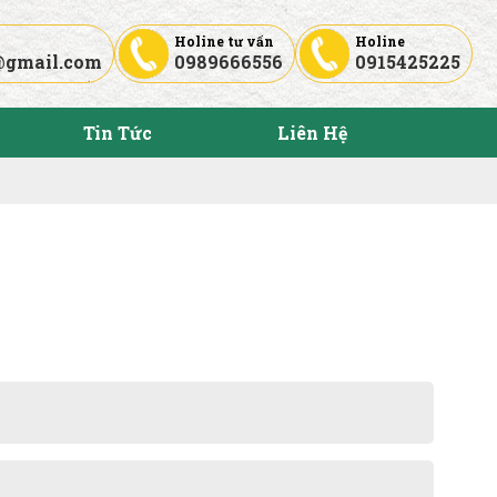
Holine tư vấn
Holine
@gmail.com
0989666556
0915425225
Tin Tức
Liên Hệ