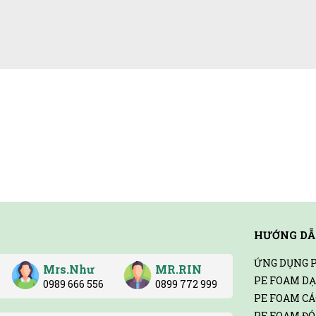
HƯỚNG DẪ
ỨNG DỤNG 
Mrs.Như
MR.RIN
PE FOAM D
0989 666 556
0899 772 999
PE FOAM C
PE FOAM ĐÓ