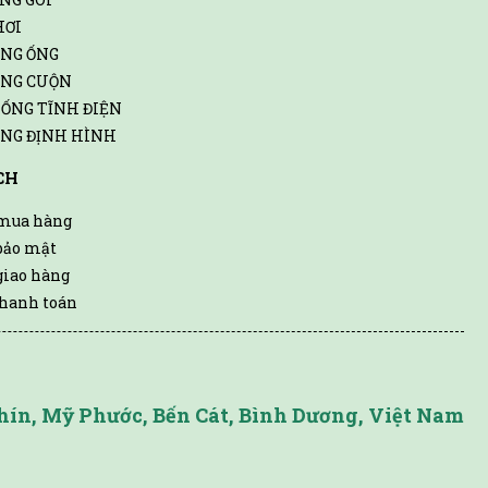
HƠI
ẠNG ỐNG
ẠNG CUỘN
ỐNG TĨNH ĐIỆN
ẠNG ĐỊNH HÌNH
CH
 mua hàng
bảo mật
giao hàng
hanh toán
hín, Mỹ Phước, Bến Cát, Bình Dương, Việt Nam