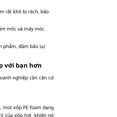
am rất khó bị rách, bảo
nấm mốc và máy móc
sản phẩm, đảm bảo sự
p với bạn hơn
doanh nghiệp cần căn cứ
hí, mút xốp PE foam dạng
hí của xốp hơi, khiến nó