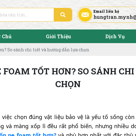
Email liên hệ
hungtran.mynh
g Chủ
Giới Thiệu
Dịch Vụ
n? So sánh chi tiết và hướng dẫn lựa chọn
E FOAM TỐT HƠN? SO SÁNH CHI
CHỌN
s, việc chọn đúng vật liệu bảo vệ là yếu tố sống còn
g và màng xốp lì đều rất phổ biến, nhưng nhiều d
ốp pe foam tốt hơn?
và phù hợp nhất với đặc thù