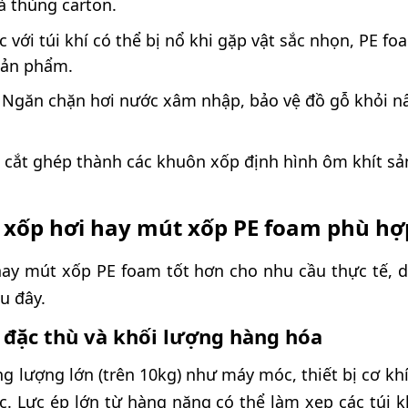
à thùng carton.
c với túi khí có thể bị nổ khi gặp vật sắc nhọn, PE fo
sản phẩm.
 Ngăn chặn hơi nước xâm nhập, bảo vệ đồ gỗ khỏi 
hể cắt ghép thành các khuôn xốp định hình ôm khít 
á xốp hơi hay mút xốp PE foam phù hợ
hay mút xốp PE foam tốt hơn cho nhu cầu thực tế, 
au đây.
 đặc thù và khối lượng hàng hóa
ng lượng lớn (trên 10kg) như máy móc, thiết bị cơ k
c. Lực ép lớn từ hàng nặng có thể làm xẹp các túi k