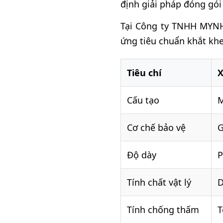
định giải pháp đóng gói
Tại Công ty TNHH MYNH,
ứng tiêu chuẩn khắt kh
Tiêu chí
X
Cấu tạo
M
Cơ chế bảo vệ
G
Độ dày
P
Tính chất vật lý
D
Tính chống thấm
T