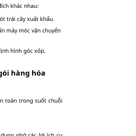
đích khác nhau:
t trái cây xuất khẩu.
quấn máy móc vận chuyển
ịnh hình góc xốp,
gói hàng hóa
n toàn trong suốt chuỗi
dụng nhờ các lợi ích cụ