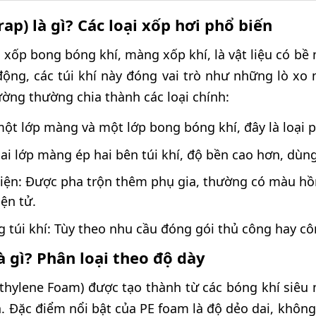
ap) là gì? Các loại xốp hơi phổ biến
à xốp bong bóng khí, màng xốp khí, là vật liệu có bề
 động, các túi khí này đóng vai trò như những lò xo m
rường thường chia thành các loại chính:
ột lớp màng và một lớp bong bóng khí, đây là loại p
ai lớp màng ép hai bên túi khí, độ bền cao hơn, dùng 
điện: Được pha trộn thêm phụ gia, thường có màu h
iện tử.
 túi khí: Tùy theo nhu cầu đóng gói thủ công hay cô
 gì? Phân loại theo độ dày
hylene Foam) được tạo thành từ các bóng khí siêu n
n. Đặc điểm nổi bật của PE foam là độ dẻo dai, khô