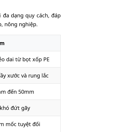
i đa dạng quy cách, đáp
p, nông nghiệp.
am
ẻo dai từ bọt xốp PE
ầy xước và rung lắc
5mm đến 50mm
 khó đứt gãy
ẩm mốc tuyệt đối