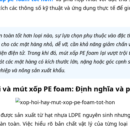
tích các thông số kỹ thuật và ứng dụng thực tế để gi
 toàn tốt hơn loại nào, sự lựa chọn phụ thuộc vào đặc 
t cho các mặt hàng nhỏ, dễ vỡ, cần khả năng giảm chấn
iện điện tử. Trong khi đó, mút xốp PE foam lại vượt trội 
lót các mặt hàng có kích thước lớn, nặng hoặc góc cạnh 
hiệp và nông sản xuất khẩu.
i và mút xốp PE foam: Định nghĩa và p
 được sản xuất từ hạt nhựa LDPE nguyên sinh nhưng
àn toàn. Việc hiểu rõ bản chất vật lý của từng loại