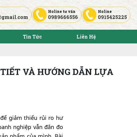
Holine tư vấn
Holine
@gmail.com
0989666556
0915425225
Tin Tức
Liên Hệ
 TIẾT VÀ HƯỚNG DẪN LỰA
 để giảm thiểu rủi ro hư
oanh nghiệp vẫn đắn đo
 sản phẩm của mình. Bài