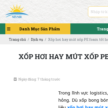
Danh Mục Sản Phẩm
Tran
Trang chủ
Dịch vụ
Xốp hơi hay mút xốp PE foam tốt hơ
XỐP HƠI HAY MÚT XỐP P
Ngày đăng: 7 tháng trước
Trong lĩnh vực logistic
hỏng. Dù xốp bong bón
liệu
xốp hơi hay mút x