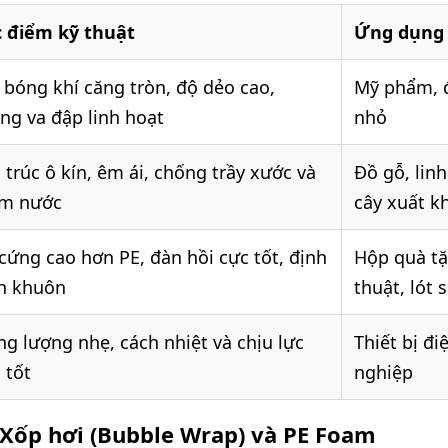
 điểm kỹ thuật
Ứng dụng 
 bóng khí căng tròn, độ dẻo cao,
Mỹ phẩm, đ
ng va đập linh hoạt
nhỏ
 trúc ô kín, êm ái, chống trầy xước và
Đồ gỗ, linh
m nước
cây xuất k
cứng cao hơn PE, đàn hồi cực tốt, định
Hộp quà tặ
h khuôn
thuật, lót 
ng lượng nhẹ, cách nhiệt và chịu lực
Thiết bị đ
 tốt
nghiệp
 Xốp hơi (Bubble Wrap) và PE Foam