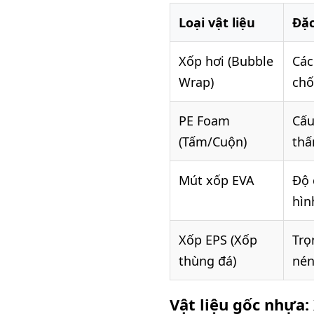
Loại vật liệu
Đặc
Xốp hơi (Bubble
Các
Wrap)
chố
PE Foam
Cấu
(Tấm/Cuộn)
thấ
Mút xốp EVA
Độ 
hìn
Xốp EPS (Xốp
Trọ
thùng đá)
nén
Vật liệu gốc nhựa: