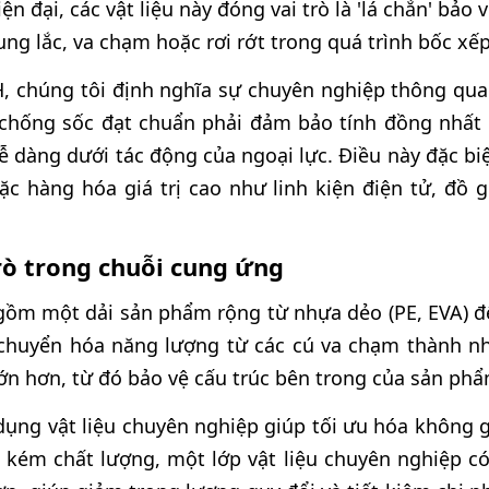
n đại, các vật liệu này đóng vai trò là 'lá chắn' bả
ng lắc, va chạm hoặc rơi rớt trong quá trình bốc xếp
 chúng tôi định nghĩa sự chuyên nghiệp thông qua
 chống sốc đạt chuẩn phải đảm bảo tính đồng nhất 
ễ dàng dưới tác động của ngoại lực. Điều này đặc biệ
c hàng hóa giá trị cao như linh kiện điện tử, đồ
rò trong chuỗi cung ứng
gồm một dải sản phẩm rộng từ nhựa dẻo (PE, EVA) đế
 chuyển hóa năng lượng từ các cú va chạm thành n
 lớn hơn, từ đó bảo vệ cấu trúc bên trong của sản phẩ
ử dụng vật liệu chuyên nghiệp giúp tối ưu hóa không g
 kém chất lượng, một lớp vật liệu chuyên nghiệp c