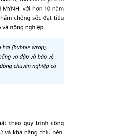
HH MYNH, với hơn 10 năm
phẩm chống sốc đạt tiêu
p và nông nghiệp.
p hơi (bubble wrap),
hống va đập và bảo vệ
 dòng chuyên nghiệp có
ất theo quy trình công
tử và khả năng chịu nén.