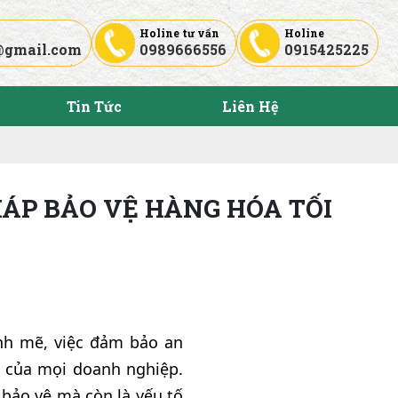
Holine tư vấn
Holine
@gmail.com
0989666556
0915425225
Tin Tức
Liên Hệ
HÁP BẢO VỆ HÀNG HÓA TỐI
nh mẽ, việc đảm bảo an
u của mọi doanh nghiệp.
 bảo vệ mà còn là yếu tố