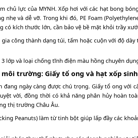
ẩm chủ lực của MYNH. Xốp hơi với các hạt bong bóng
g nhẹ và dễ vỡ. Trong khi đó, PE Foam (Polyethylene
g có kích thước lớn, cần bảo vệ bề mặt khỏi trầy xướ
 gia công thành dạng túi, tấm hoặc cuộn với độ dà
p, 3 lớp và loại chống tĩnh điện màu hồng chuyên dụn
n môi trường: Giấy tổ ong và hạt xốp sinh
 đang ngày càng được chú trọng. Giấy tổ ong với cấu
tuyệt vời, đồng thời có khả năng phân hủy hoàn toà
ng thị trường Châu Âu.
cking Peanuts) làm từ tinh bột giúp lấp đầy các kho