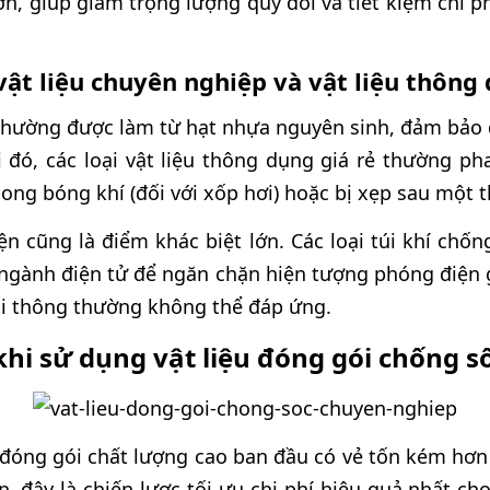
n, giúp giảm trọng lượng quy đổi và tiết kiệm chi 
vật liệu chuyên nghiệp và vật liệu thông
 thường được làm từ hạt nhựa nguyên sinh, đảm bảo 
 đó, các loại vật liệu thông dụng giá rẻ thường ph
bong bóng khí (đối với xốp hơi) hoặc bị xẹp sau một 
n cũng là điểm khác biệt lớn. Các loại túi khí chố
o ngành điện tử để ngăn chặn hiện tượng phóng điện
gói thông thường không thể đáp ứng.
 khi sử dụng vật liệu đóng gói chống 
u đóng gói chất lượng cao ban đầu có vẻ tốn kém hơn 
n, đây là chiến lược tối ưu chi phí hiệu quả nhất c