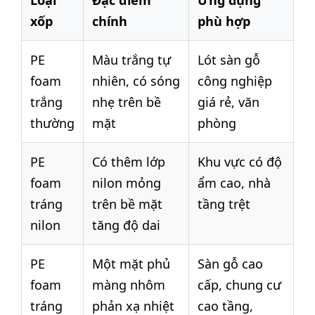
Loại
Đặc điểm
Ứng dụng
xốp
chính
phù hợp
PE
Màu trắng tự
Lót sàn gỗ
foam
nhiên, có sóng
công nghiệp
trắng
nhẹ trên bề
giá rẻ, văn
thường
mặt
phòng
PE
Có thêm lớp
Khu vực có độ
foam
nilon mỏng
ẩm cao, nhà
tráng
trên bề mặt
tầng trệt
nilon
tăng độ dai
PE
Một mặt phủ
Sàn gỗ cao
foam
màng nhôm
cấp, chung cư
tráng
phản xạ nhiệt
cao tầng,