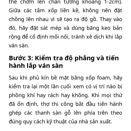
thể chờm lên chân tường khoảng 1-2cm).
Giữa các tấm xốp liền kề, không nên đặt
chồng lên nhau vì sẽ tạo ra độ gồ. Thay vào
đó, hãy đặt sát mép và dùng băng keo bản
rộng để cố định mối nối, tránh xê dịch khi lắp
ván sàn.
Bước 3: Kiểm tra độ phẳng và tiến
hành lắp ván sàn
Sau khi phủ kín bề mặt bằng xốp foam, hãy
kiểm tra lại một lần cuối xem có vị trí nào bị
phồng khí hay rách hay không. Khi mọi thứ
đã ổn định, thợ thi công bắt đầu tiến hành
ghép các thanh sàn gỗ lên phía trên theo
đúng quy cách kỹ thuật của nhà sản xuất.