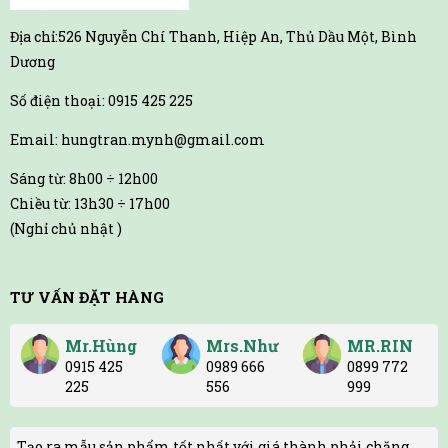
Địa chỉ:526 Nguyễn Chí Thanh, Hiệp An, Thủ Dầu Một, Bình
Dương
Số điện thoại: 0915 425 225
Email: hungtran.mynh@gmail.com
Sáng từ: 8h00 ÷ 12h00
Chiều từ: 13h30 ÷ 17h00
(Nghỉ chủ nhật )
TƯ VẤN ĐẶT HÀNG
Mr.Hùng
Mrs.Như
MR.RIN
0915 425
0989 666
0899 772
225
556
999
Tạo ra mẫu sản phẩm tốt nhất với giá thành phải chăng