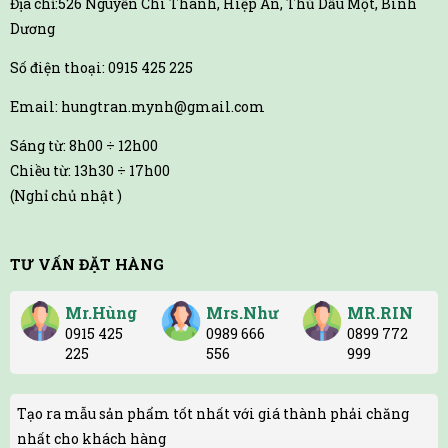
Địa chỉ:526 Nguyễn Chí Thanh, Hiệp An, Thủ Dầu Một, Bình
Dương
Số điện thoại: 0915 425 225
Email: hungtran.mynh@gmail.com
Sáng từ: 8h00 ÷ 12h00
Chiều từ: 13h30 ÷ 17h00
(Nghỉ chủ nhật )
TƯ VẤN ĐẶT HÀNG
Mr.Hùng
Mrs.Như
MR.RIN
0915 425
0989 666
0899 772
225
556
999
Tạo ra mẫu sản phẩm tốt nhất với giá thành phải chăng
nhất cho khách hàng