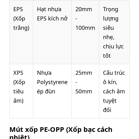
EPS
Hạt nhựa
20mm
Trọng
(Xốp
EPS kích nở
-
lượng
trắng)
100mm
siêu
nhẹ,
chịu lực
tốt
XPS
Nhựa
25mm
Cấu trúc
(Xốp
Polystyrene
-
ô kín,
tiêu
ép đùn
50mm
cách âm
âm)
tuyệt
đối
Mút xốp PE-OPP (Xốp bạc cách
nhiệt)