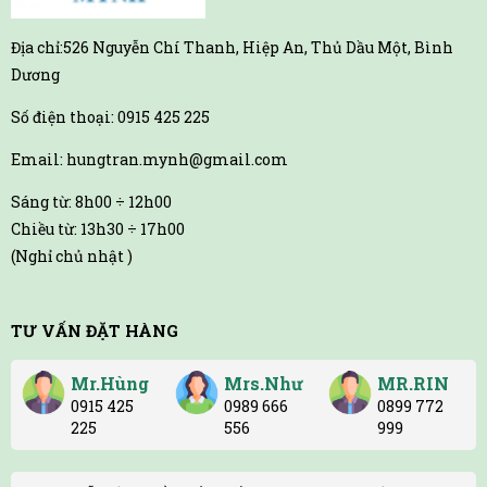
Địa chỉ:526 Nguyễn Chí Thanh, Hiệp An, Thủ Dầu Một, Bình
Dương
Số điện thoại: 0915 425 225
Email: hungtran.mynh@gmail.com
Sáng từ: 8h00 ÷ 12h00
Chiều từ: 13h30 ÷ 17h00
(Nghỉ chủ nhật )
TƯ VẤN ĐẶT HÀNG
Mr.Hùng
Mrs.Như
MR.RIN
0915 425
0989 666
0899 772
225
556
999