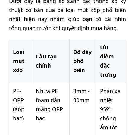
Dưới đây là bảng so sánh các thông số kỹ
thuật cơ bản của ba loại mút xốp phổ biến
nhất hiện nay nhằm giúp bạn có cái nhìn
tổng quan trước khi quyết định mua hàng.
Ưu
Loại
Độ dày
Cấu tạo
điểm
mút
phổ
chính
đặc
xốp
biến
trưng
PE-
Nhựa PE
3mm -
Phản xạ
OPP
foam dán
30mm
nhiệt
(Xốp
màng OPP
95%,
bạc)
bạc
chống
ẩm tốt