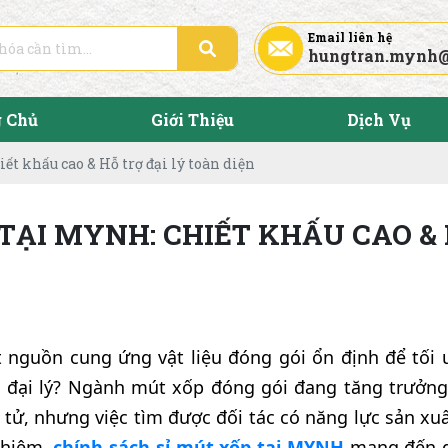
Email liên hệ
hungtran.mynh
g Chủ
Giới Thiệu
Dịch Vụ
ết khấu cao & Hỗ trợ đại lý toàn diện
TẠI MYNH: CHIẾT KHẤU CAO & 
nguồn cung ứng vật liệu đóng gói ổn định để tối 
h đại lý? Ngành mút xốp đóng gói đang tăng trưở
tử, nhưng việc tìm được đối tác có năng lực sản xuấ
ghiệm,
chính sách sỉ mút xốp tại MYNH
mang đến g