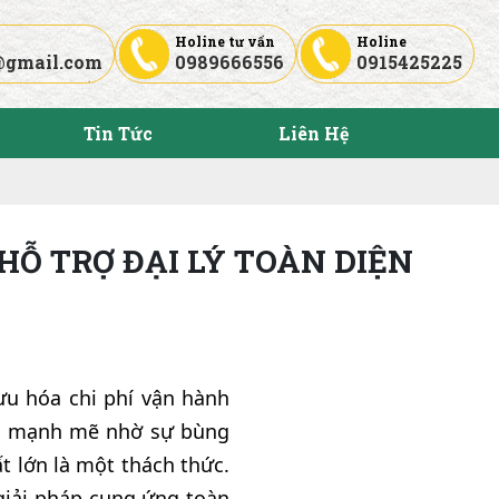
Holine tư vấn
Holine
@gmail.com
0989666556
0915425225
Tin Tức
Liên Hệ
HỖ TRỢ ĐẠI LÝ TOÀN DIỆN
ưu hóa chi phí vận hành
ng mạnh mẽ nhờ sự bùng
t lớn là một thách thức.
iải pháp cung ứng toàn