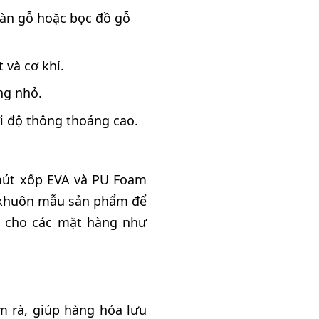
àn gỗ hoặc bọc đồ gỗ
 và cơ khí.
ng nhỏ.
ới độ thông thoáng cao.
mút xốp EVA và PU Foam
o khuôn mẫu sản phẩm để
ệu cho các mặt hàng như
ờm rà, giúp hàng hóa lưu