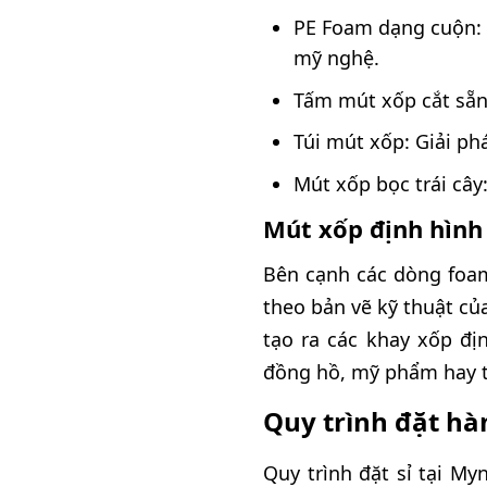
PE Foam dạng cuộn:
mỹ nghệ.
Tấm mút xốp cắt sẵn:
Túi mút xốp: Giải ph
Mút xốp bọc trái cây
Mút xốp định hình
Bên cạnh các dòng foa
theo bản vẽ kỹ thuật c
tạo ra các khay xốp đị
đồng hồ, mỹ phẩm hay th
Quy trình đặt hà
Quy trình đặt sỉ tại My