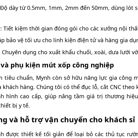
 Độ dày từ 0.5mm, 1mm, 2mm đến 50mm, dùng lót s
 Tiết kiệm thời gian đóng gói cho các xưởng nội thất
áp bảo vệ tối ưu cho linh kiện điện tử và hàng gia dụ
: Chuyên dụng cho xuất khẩu chuối, xoài, dưa lưới v
 và phụ kiện mút xốp công nghiệp
m tiêu chuẩn, Mynh còn sở hữu năng lực gia công 
ủa khách hàng. Chúng tôi có thể đục lỗ, cắt CNC the
nh hình cao cấp, giúp nâng tầm giá trị thương hi
iết bị y tế.
ng và hỗ trợ vận chuyển cho khách sỉ
nh được thiết kế tối giản để loại bỏ các thủ tục rư