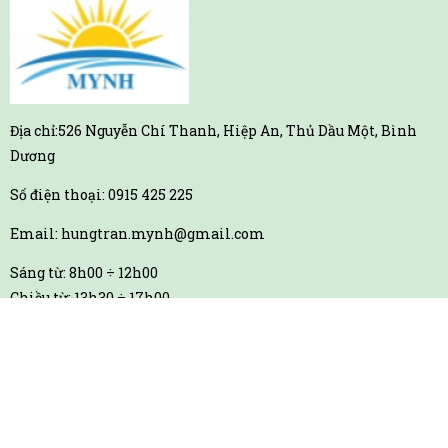
Địa chỉ:526 Nguyễn Chí Thanh, Hiệp An, Thủ Dầu Một, Bình
Dương
Số điện thoại: 0915 425 225
Email: hungtran.mynh@gmail.com
Sáng từ: 8h00 ÷ 12h00
Chiều từ: 13h30 ÷ 17h00
(Nghỉ chủ nhật )
TƯ VẤN ĐẶT HÀNG
Mr.Hùng
Mrs.Như
MR.RIN