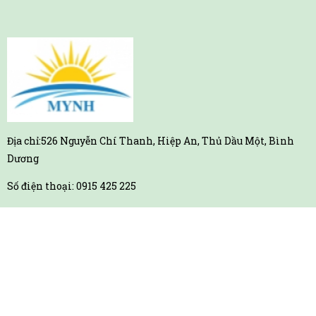
Địa chỉ:526 Nguyễn Chí Thanh, Hiệp An, Thủ Dầu Một, Bình
Dương
Số điện thoại: 0915 425 225
Email: hungtran.mynh@gmail.com
Sáng từ: 8h00 ÷ 12h00
Chiều từ: 13h30 ÷ 17h00
(Nghỉ chủ nhật )