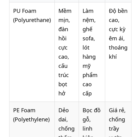
PU Foam
Mềm
Làm
Độ bền
(Polyurethane)
mịn,
nệm,
cao,
đàn
ghế
cực kỳ
hồi
sofa,
êm ái,
cực
lót
thoáng
cao,
hàng
khí
cấu
mỹ
trúc
phẩm
bọt
cao
hở
cấp
PE Foam
Dẻo
Bọc đồ
Giá rẻ,
(Polyethylene)
dai,
gỗ,
chống
chống
linh
trầy