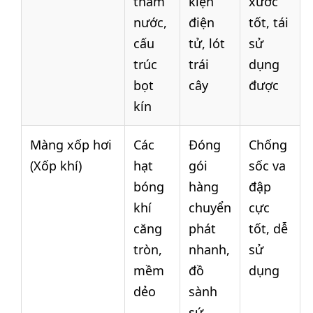
thấm
kiện
xước
nước,
điện
tốt, tái
cấu
tử, lót
sử
trúc
trái
dụng
bọt
cây
được
kín
Màng xốp hơi
Các
Đóng
Chống
(Xốp khí)
hạt
gói
sốc va
bóng
hàng
đập
khí
chuyển
cực
căng
phát
tốt, dễ
tròn,
nhanh,
sử
mềm
đồ
dụng
dẻo
sành
sứ