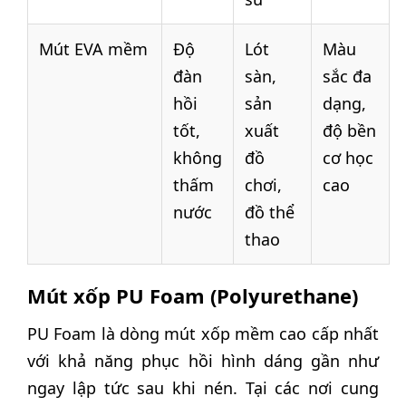
Mút EVA mềm
Độ
Lót
Màu
đàn
sàn,
sắc đa
hồi
sản
dạng,
tốt,
xuất
độ bền
không
đồ
cơ học
thấm
chơi,
cao
nước
đồ thể
thao
Mút xốp PU Foam (Polyurethane)
PU Foam là dòng mút xốp mềm cao cấp nhất
với khả năng phục hồi hình dáng gần như
ngay lập tức sau khi nén. Tại các nơi cung