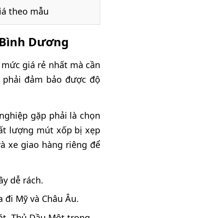
iá theo mẫu
i Bình Dương
 mức giá rẻ nhất mà cần
p phải đảm bảo được độ
nghiệp gặp phải là chọn
hất lượng mút xốp bị xẹp
và xe giao hàng riêng để
ây dễ rách.
 đi Mỹ và Châu Âu.
át, Thủ Dầu Một trong