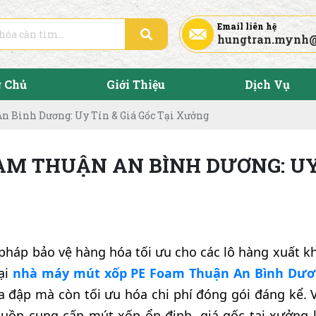
Email liên hệ
hungtran.mynh
g Chủ
Giới Thiệu
Dịch Vụ
 Bình Dương: Uy Tín & Giá Gốc Tại Xưởng
M THUẬN AN BÌNH DƯƠNG: UY 
pháp bảo vệ hàng hóa tối ưu cho các lô hàng xuất k
ại
nhà máy mút xốp PE Foam Thuận An Bình Dư
 va đập mà còn tối ưu hóa chi phí đóng gói đáng kể.
uồn cung cấp mút xốp ổn định, giá gốc tại xưởng l