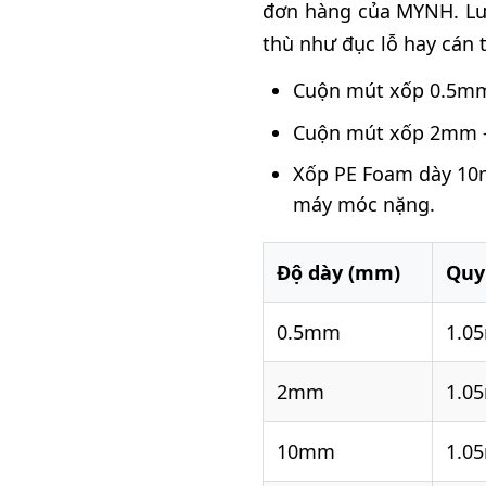
đơn hàng của MYNH. Lưu
thù như đục lỗ hay cán
Cuộn mút xốp 0.5mm -
Cuộn mút xốp 2mm - 
Xốp PE Foam dày 10m
máy móc nặng.
Độ dày (mm)
Quy
0.5mm
1.0
2mm
1.0
10mm
1.0