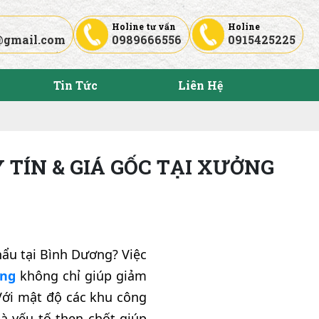
Holine tư vấn
Holine
@gmail.com
0989666556
0915425225
Tin Tức
Liên Hệ
TÍN & GIÁ GỐC TẠI XƯỞNG
hẩu tại Bình Dương? Việc
ơng
không chỉ giúp giảm
 Với mật độ các khu công
à yếu tố then chốt giúp