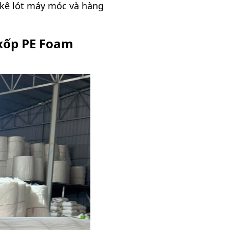
 kê lót máy móc và hàng
 xốp PE Foam