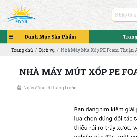
Danh Mục Sản Phẩm
Tran
Trang chủ
Dịch vụ
Nhà Máy Mút Xốp PE Foam Thuận An
NHÀ MÁY MÚT XỐP PE FOA
Ngày đăng: 4 tháng trước
Bạn đang tìm kiếm giải 
lựa chọn đúng đối tác t
thiểu rủi ro trầy xước,
nghiệp dày đặc, một ng