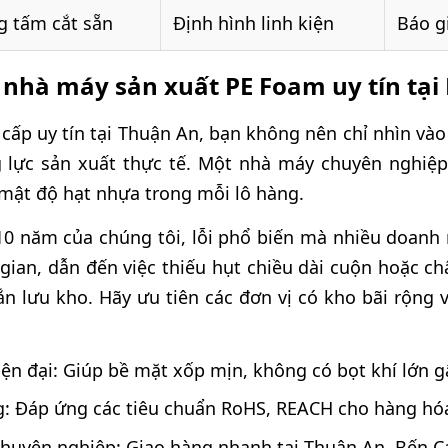
g tấm cắt sẵn
Định hình linh kiện
Báo g
n nhà máy sản xuất PE Foam uy tín tạ
cấp uy tín tại Thuận An, bạn không nên chỉ nhìn vào
g lực sản xuất thực tế. Một nhà máy chuyên nghiệ
mật độ hạt nhựa trong mỗi lô hàng.
0 năm của chúng tôi, lỗi phổ biến mà nhiều doanh 
 gian, dẫn đến việc thiếu hụt chiều dài cuộn hoặc c
n lưu kho. Hãy ưu tiên các đơn vị có kho bãi rộng 
n đại: Giúp bề mặt xốp mịn, không có bọt khí lớn g
g: Đáp ứng các tiêu chuẩn RoHS, REACH cho hàng hóa
chuyên nghiệp: Giao hàng nhanh tại Thuận An, Bến C